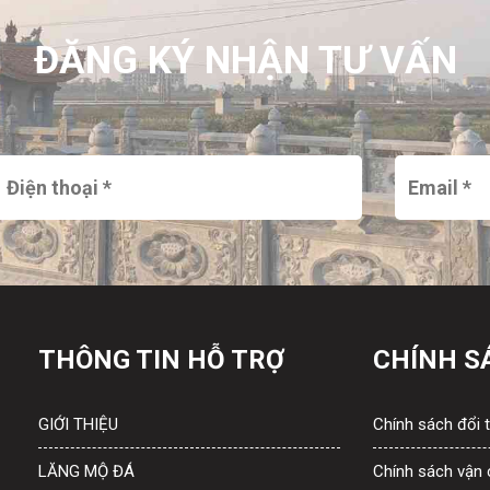
ĐĂNG KÝ NHẬN TƯ VẤN
THÔNG TIN HỖ TRỢ
CHÍNH S
GIỚI THIỆU
Chính sách đổi t
LĂNG MỘ ĐÁ
Chính sách vận