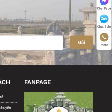
Chat Face
Chat Zalo
Phone
ÁCH
FANPAGE
rả
 chuyển