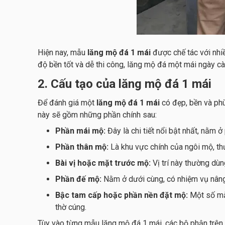
Hiện nay, mẫu
lăng mộ đá 1 mái
được chế tác với nhi
độ bền tốt và dễ thi công, lăng mộ đá một mái ngày cà
2. Cấu tạo của lăng mộ đá 1 mái
Để đánh giá một
lăng mộ đá 1 mái
có đẹp, bền và phù
này sẽ gồm những phần chính sau:
Phần mái mộ:
Đây là chi tiết nổi bật nhất, nằm 
Phần thân mộ:
Là khu vực chính của ngôi mộ, th
Bài vị hoặc mặt trước mộ:
Vị trí này thường dùn
Phần đế mộ:
Nằm ở dưới cùng, có nhiệm vụ nâng 
Bậc tam cấp hoặc phần nền đặt mộ:
Một số 
thờ cúng.
Tùy vào từng mẫu lăng mộ đá 1 mái, các bộ phận trên 