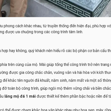
ều phong cách khác nhau, từ truyền thống đến hiện đại, phù hợp vớ
ng được ưa chuộng trong các công trình tâm linh.
 hợp hay không, quý khách nên hiểu rõ các bộ phận cơ bản cấu t
ở phía trên cùng của mộ. Mái giúp tổng thể công trình trở nên trang
ường được gia công chắc chắn, vuông vắn và hài hòa với kích thướ
g để khắc tên người đã khuất, năm sinh, năm mất và một số thông 
đỡ toàn bộ công trình, giúp ngôi mộ thêm vững chãi và bền chắc 
mẫu
lăng mộ đá 1 mái
được thiết kế thêm phần bậc hoặc nền để tă
có thể được chạm khắc hoa văn khác nhau như hoa sen, mây, rồng 