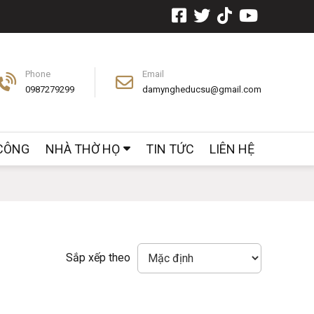
Phone
Email
0987279299
damyngheducsu@gmail.com
 CÔNG
NHÀ THỜ HỌ
TIN TỨC
LIÊN HỆ
Sắp xếp theo