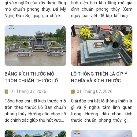
gì và ý nghĩa của xây dựng lăng
tính diện tích khu lăng mộ gia
mộ chuẩn phong thủy. Đá Mỹ
đình chuẩn phong thủy. Xem
Nghệ Đức Sự giúp gia chủ kiến
ngay bài viết để lập kế hoạch
tạo công trình tâm linh hưng
xây dựng khu lăng mộ tối ưu
vượng.
nhất.
BẢNG KÍCH THƯỚC MỘ
LỖ THÔNG THIÊN LÀ GÌ? Ý
TRÒN CHUẨN THƯỚC LỖ
NGHĨA VÀ KÍCH THƯỚC
BAN HÚT VƯỢNG KHÍ
CHUẨN PHONG THỦY
01 Tháng 07, 2026
01 Tháng 07, 2026
Tổng hợp chi tiết kích thước mộ
Giải đáp chi tiết lỗ thông thiên là
tròn theo thước Lỗ Ban chuẩn
gì và ý nghĩa tâm linh quan
phong thủy. Hướng dẫn chọn số
trọng. Hướng dẫn chọn kích
đo chính xác giúp thu hút vượng
thước chuẩn phong thủy giúp
khí, đem lại bình an cho gia đạo.
gia đạo bình an, thu hút tài lộc.