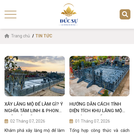
Trang chủ
TIN TỨC
XÂY LĂNG MỘ ĐỂ LÀM GÌ? Ý
HƯỚNG DẪN CÁCH TÍNH
NGHĨA TÂM LINH & PHONG
DIỆN TÍCH KHU LĂNG MỘ
THỦY SÂU SẮC
GIA ĐÌNH CHUẨN PHONG
02 Tháng 07, 2026
01 Tháng 07, 2026
THỦY
Khám phá xây lăng mộ để làm
Tổng hợp công thức và cách