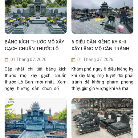
BẢNG KÍCH THƯỚC MỘ XÂY
6 ĐIỀU CẦN KIÊNG KỴ KHI
GẠCH CHUẨN THƯỚC LỖ
XÂY LĂNG MỘ CẦN TRÁNH
BAN [MỚI NHẤT]
GIÚP GIA ĐẠO BÌNH AN
01 Tháng 07, 2026
01 Tháng 07, 2026
Cập nhật chi tiết bảng kích
Khám phá ngay 6 điều kiêng kỵ
thước mộ xây gạch chuẩn
khi xây lăng mộ tuyệt đối phải
thước Lỗ Ban mới nhất. Xem
tránh để không phạm phong
ngay hướng dẫn chọn số đo
thủy, giữ gìn vượng khí và mang
phong thủy giúp gia đạo bình
lại bình an cho gia đạo. Xem
an, phát tài phát lộc
ngay!