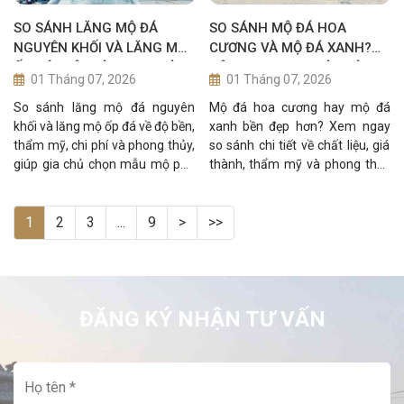
SO SÁNH LĂNG MỘ ĐÁ
SO SÁNH MỘ ĐÁ HOA
NGUYÊN KHỐI VÀ LĂNG MỘ
CƯƠNG VÀ MỘ ĐÁ XANH?
ỐP ĐÁ? NÊN LÀM LOẠI NÀO?
NÊN CHỌN LOẠI NÀO LÀM
01 Tháng 07, 2026
01 Tháng 07, 2026
LĂNG MỘ ĐÁ
So sánh lăng mộ đá nguyên
Mộ đá hoa cương hay mộ đá
khối và lăng mộ ốp đá về độ bền,
xanh bền đẹp hơn? Xem ngay
thẩm mỹ, chi phí và phong thủy,
so sánh chi tiết về chất liệu, giá
giúp gia chủ chọn mẫu mộ phù
thành, thẩm mỹ và phong thủy
hợp nhất.
trước khi làm lăng mộ đá.
1
2
3
...
9
>
>>
ĐĂNG KÝ NHẬN TƯ VẤN