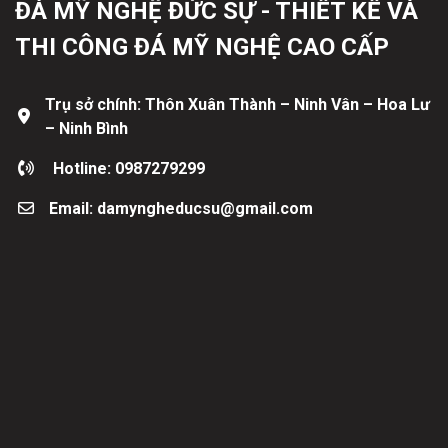
ĐÁ MỸ NGHỆ ĐỨC SỰ - THIẾT KẾ VÀ
THI CÔNG ĐÁ MỸ NGHỆ CAO CẤP
Trụ sở chính: Thôn Xuân Thành – Ninh Vân – Hoa Lư
– Ninh Bình
Hotline: 0987279299
Email: damyngheducsu@gmail.com