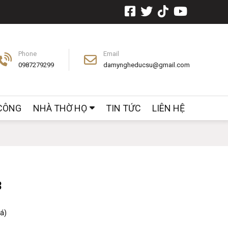
Phone
Email
0987279299
damyngheducsu@gmail.com
 CÔNG
NHÀ THỜ HỌ
TIN TỨC
LIÊN HỆ
3
iá)