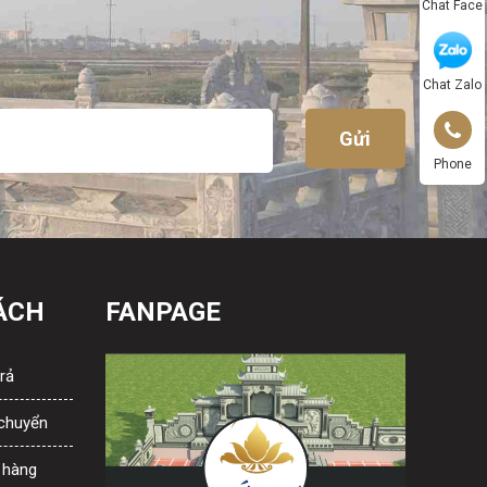
Chat Face
Chat Zalo
Phone
ÁCH
FANPAGE
rả
 chuyển
 hàng