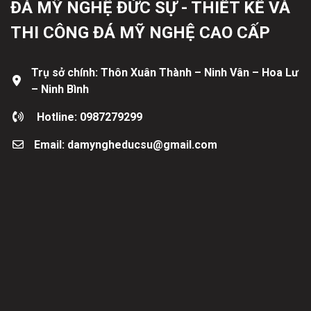
ĐÁ MỸ NGHỆ ĐỨC SỰ - THIẾT KẾ VÀ
THI CÔNG ĐÁ MỸ NGHỆ CAO CẤP
Trụ sở chính: Thôn Xuân Thành – Ninh Vân – Hoa Lư
– Ninh Bình
Hotline: 0987279299
Email: damyngheducsu@gmail.com