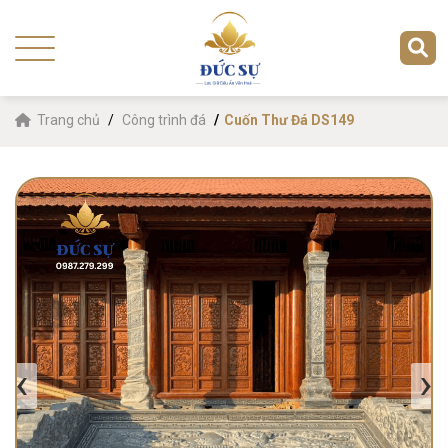
Trang chủ
Công trình đá
Cuốn Thư Đá DS149
‹
›