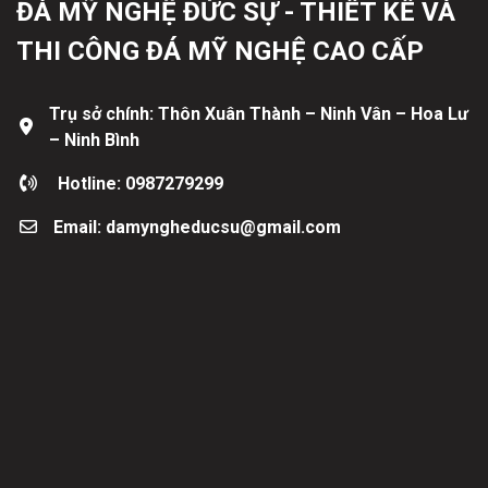
ĐÁ MỸ NGHỆ ĐỨC SỰ - THIẾT KẾ VÀ
THI CÔNG ĐÁ MỸ NGHỆ CAO CẤP
Trụ sở chính: Thôn Xuân Thành – Ninh Vân – Hoa Lư
– Ninh Bình
Hotline: 0987279299
Email: damyngheducsu@gmail.com