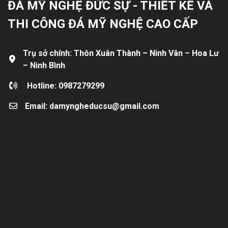
ĐÁ MỸ NGHỆ ĐỨC SỰ - THIẾT KẾ VÀ
THI CÔNG ĐÁ MỸ NGHỆ CAO CẤP
Trụ sở chính: Thôn Xuân Thành – Ninh Vân – Hoa Lư
– Ninh Bình
Hotline: 0987279299
Email: damyngheducsu@gmail.com