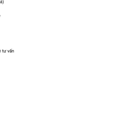
iá)
e
 tư vấn