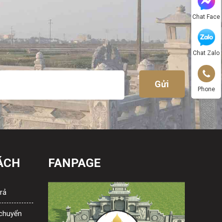
Chat Face
Chat Zalo
Phone
ÁCH
FANPAGE
rả
 chuyển