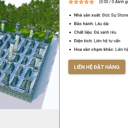
(0.00 / 0 đánh g
Nhà sản xuât:
Đức Sự Ston
Bảo hành:
Lâu dài
Chất liệu:
Đá xanh rêu
Diện tích:
Liên hệ tư vấn
Hoa văn chạm khắc:
Liên hệ
LIÊN HỆ ĐẶT HÀNG