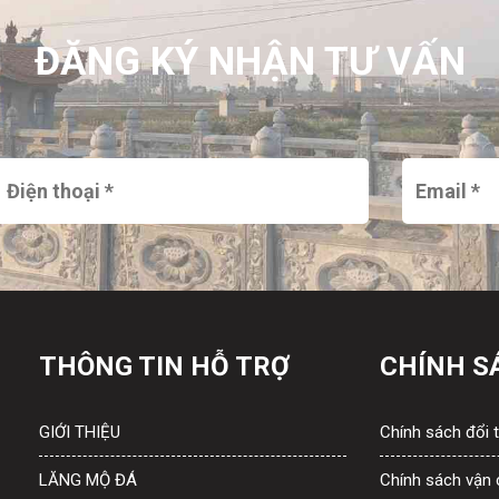
ĐĂNG KÝ NHẬN TƯ VẤN
THÔNG TIN HỖ TRỢ
CHÍNH S
GIỚI THIỆU
Chính sách đổi t
LĂNG MỘ ĐÁ
Chính sách vận