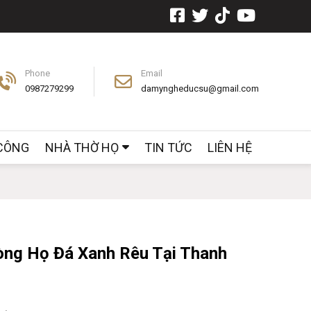
Phone
Email
0987279299
damyngheducsu@gmail.com
 CÔNG
NHÀ THỜ HỌ
TIN TỨC
LIÊN HỆ
ng Họ Đá Xanh Rêu Tại Thanh