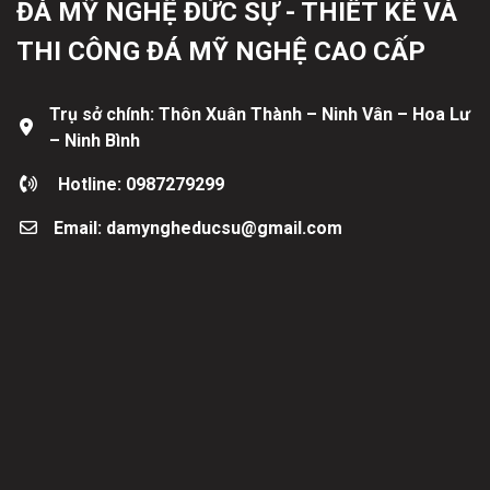
ĐÁ MỸ NGHỆ ĐỨC SỰ - THIẾT KẾ VÀ
THI CÔNG ĐÁ MỸ NGHỆ CAO CẤP
Trụ sở chính: Thôn Xuân Thành – Ninh Vân – Hoa Lư
– Ninh Bình
Hotline: 0987279299
Email: damyngheducsu@gmail.com