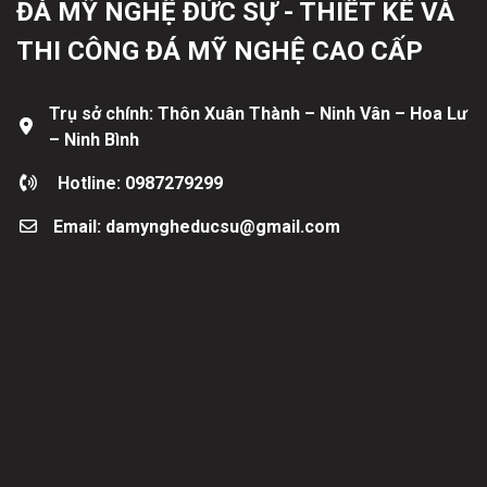
ĐÁ MỸ NGHỆ ĐỨC SỰ - THIẾT KẾ VÀ
THI CÔNG ĐÁ MỸ NGHỆ CAO CẤP
Trụ sở chính: Thôn Xuân Thành – Ninh Vân – Hoa Lư
– Ninh Bình
Hotline: 0987279299
Email: damyngheducsu@gmail.com