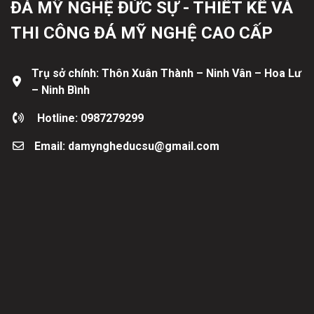
ĐÁ MỸ NGHỆ ĐỨC SỰ - THIẾT KẾ VÀ
THI CÔNG ĐÁ MỸ NGHỆ CAO CẤP
Trụ sở chính: Thôn Xuân Thành – Ninh Vân – Hoa Lư
– Ninh Bình
Hotline: 0987279299
Email: damyngheducsu@gmail.com