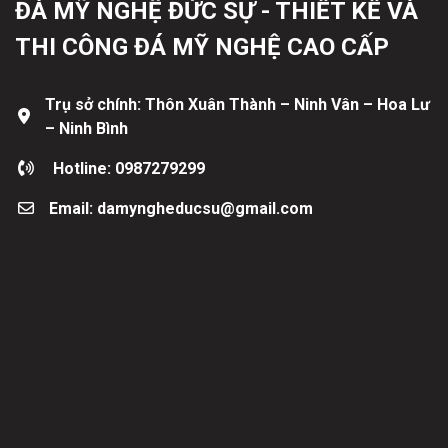
ĐÁ MỸ NGHỆ ĐỨC SỰ - THIẾT KẾ VÀ
THI CÔNG ĐÁ MỸ NGHỆ CAO CẤP
Trụ sở chính: Thôn Xuân Thành – Ninh Vân – Hoa Lư
– Ninh Bình
Hotline: 0987279299
Email: damyngheducsu@gmail.com