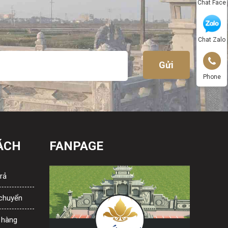
Chat Face
Chat Zalo
Phone
ÁCH
FANPAGE
rả
 chuyển
 hàng