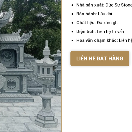
Nhà sản xuât:
Đức Sự Ston
Bảo hành:
Lâu dài
Chất liệu:
Đá xám ghi
Diện tích:
Liên hệ tư vấn
Hoa văn chạm khắc:
Liên hệ
LIÊN HỆ ĐẶT HÀNG