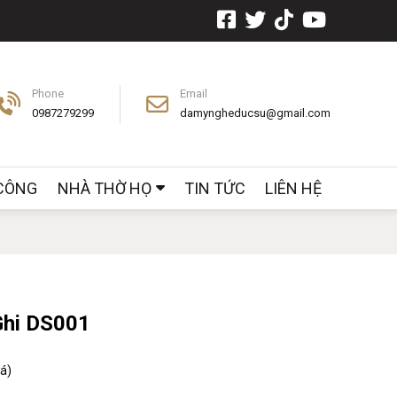
Phone
Email
0987279299
damyngheducsu@gmail.com
 CÔNG
NHÀ THỜ HỌ
TIN TỨC
LIÊN HỆ
Ghi DS001
iá)