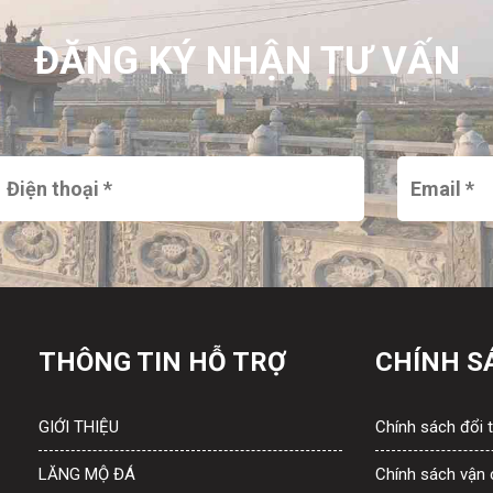
ĐĂNG KÝ NHẬN TƯ VẤN
THÔNG TIN HỖ TRỢ
CHÍNH S
GIỚI THIỆU
Chính sách đổi t
LĂNG MỘ ĐÁ
Chính sách vận