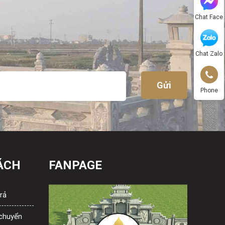
Chat Face
Chat Zalo
Phone
ÁCH
FANPAGE
rả
 chuyển