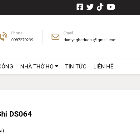
Phone
Email
0987279299
damyngheducsu@gmail.com
 CÔNG
NHÀ THỜ HỌ
TIN TỨC
LIÊN HỆ
Ghi DS064
iá)