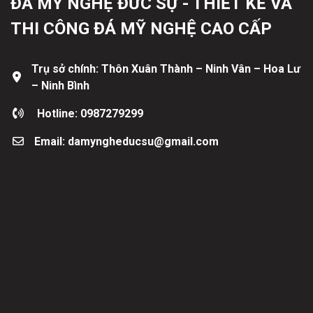
ĐÁ MỸ NGHỆ ĐỨC SỰ - THIẾT KẾ VÀ
THI CÔNG ĐÁ MỸ NGHỆ CAO CẤP
Trụ sở chính: Thôn Xuân Thành – Ninh Vân – Hoa Lư
– Ninh Bình
Hotline: 0987279299
Email: damyngheducsu@gmail.com