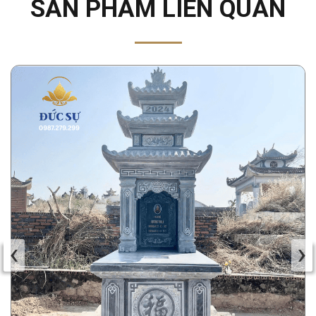
SẢN PHẨM LIÊN QUAN
‹
›