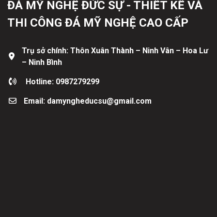
ĐÁ MỸ NGHỆ ĐỨC SỰ - THIẾT KẾ VÀ
THI CÔNG ĐÁ MỸ NGHỆ CAO CẤP
Trụ sở chính: Thôn Xuân Thành – Ninh Vân – Hoa Lư
– Ninh Bình
Hotline: 0987279299
Email: damyngheducsu@gmail.com