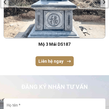
‹
›
Mộ 3 Mái DS187
Liên hệ ngay
ĐĂNG KÝ NHẬN TƯ VẤN