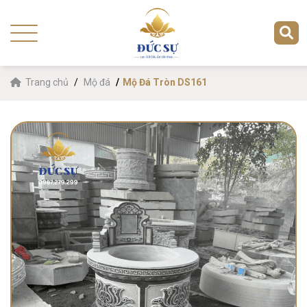
Trang chủ
Mộ đá
Mộ Đá Tròn DS161