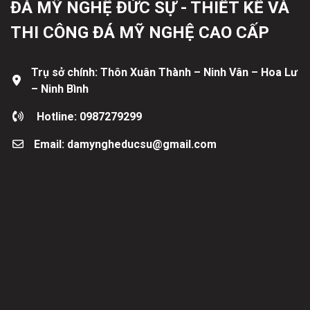
ĐÁ MỸ NGHỆ ĐỨC SỰ - THIẾT KẾ VÀ
THI CÔNG ĐÁ MỸ NGHỆ CAO CẤP
Trụ sở chính: Thôn Xuân Thành – Ninh Vân – Hoa Lư
– Ninh Bình
Hotline: 0987279299
Email: damyngheducsu@gmail.com