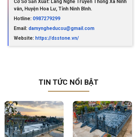
Cở Sở Sản Xuất: Làng Nghề Truyền Thống Xã Ninh
vân, Huyện Hoa Lư, Tỉnh Ninh Bình.
Hotline:
0987279299
Email:
damyngheducsu@gmail.com
Website:
https://dsstone.vn/
TIN TỨC NỔI BẬT