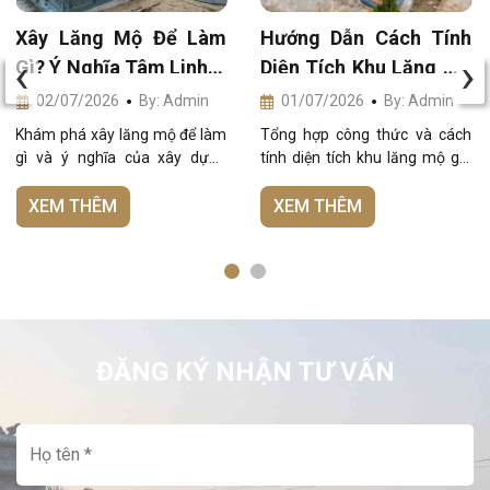
Xây Lăng Mộ Để Làm
Hướng Dẫn Cách Tính
‹
›
Gì? Ý Nghĩa Tâm Linh &
Diện Tích Khu Lăng Mộ
Phong Thủy Sâu Sắc
Gia Đình Chuẩn Phong
02/07/2026
By: Admin
01/07/2026
By: Admin
Thủy
Khám phá xây lăng mộ để làm
Tổng hợp công thức và cách
gì và ý nghĩa của xây dựng
tính diện tích khu lăng mộ gia
lăng mộ chuẩn phong thủy. Đá
đình chuẩn phong thủy. Xem
Mỹ Nghệ Đức Sự giúp gia chủ
ngay bài viết để lập kế hoạch
XEM THÊM
XEM THÊM
kiến tạo công trình tâm linh
xây dựng khu lăng mộ tối ưu
hưng vượng.
nhất.
ĐĂNG KÝ NHẬN TƯ VẤN