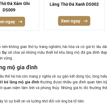
Thờ Đá Xám Ghi
Lăng Thờ Đá Xanh DS002
DS009
Xem ngay
em ngay
nên không gian thờ tự trang nghiêm, hài hòa và có giá trị lâu dà
c Sự
sẽ chia sẻ những mẫu thiết kế khu lăng mộ đá gia đình đẹ
ền vững.
lăng mộ gia đình
iều thế hệ mà còn mang ý nghĩa về sự gắn kết dòng tộc, lòng hiế
ết kế lăng mộ gia đình
thường được nhiều gia đình quan tâm k
i quan niệm tâm linh và phong thủy. Những giá trị đó thường th
y tỏ sự biết ơn và tưởng nhớ đối với ông bà tổ tiên.