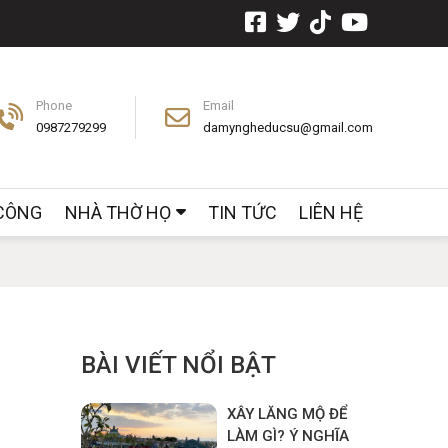
Phone
Email
0987279299
damyngheducsu@gmail.com
 CÔNG
NHÀ THỜ HỌ
TIN TỨC
LIÊN HỆ
BÀI VIẾT NỔI BẬT
XÂY LĂNG MỘ ĐỂ
LÀM GÌ? Ý NGHĨA