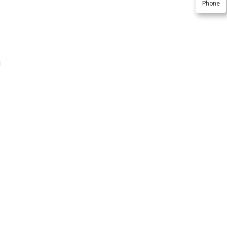
Phone
g
ó