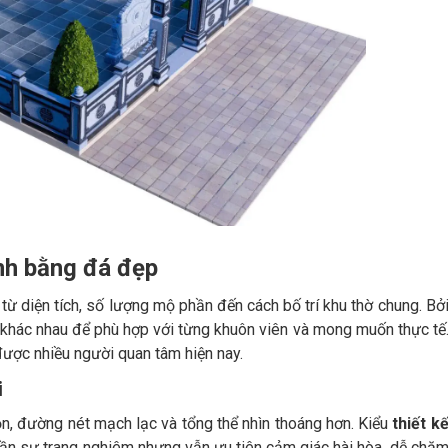
ình bằng đá đẹp
ừ diện tích, số lượng mộ phần đến cách bố trí khu thờ chung. Bở
g khác nhau để phù hợp với từng khuôn viên và mong muốn thực tế
được nhiều người quan tâm hiện nay.
i
n, đường nét mạch lạc và tổng thể nhìn thoáng hơn. Kiểu
thiết k
ần sự trang nghiêm nhưng vẫn ưu tiên cảm giác hài hòa, dễ chă