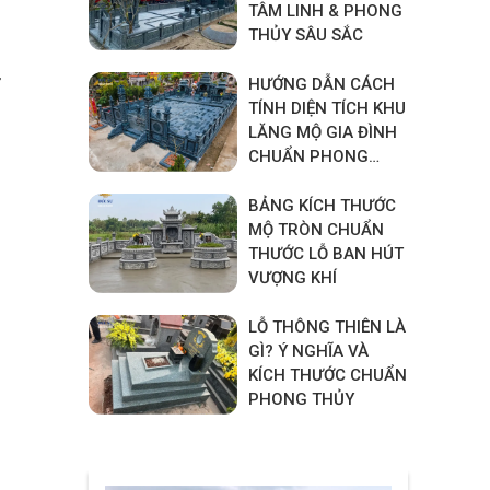
TÂM LINH & PHONG
THỦY SÂU SẮC
ờ
HƯỚNG DẪN CÁCH
TÍNH DIỆN TÍCH KHU
LĂNG MỘ GIA ĐÌNH
CHUẨN PHONG
THỦY
BẢNG KÍCH THƯỚC
MỘ TRÒN CHUẨN
THƯỚC LỖ BAN HÚT
VƯỢNG KHÍ
LỖ THÔNG THIÊN LÀ
GÌ? Ý NGHĨA VÀ
KÍCH THƯỚC CHUẨN
PHONG THỦY