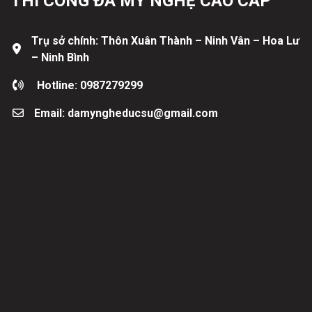
THI CÔNG ĐÁ MỸ NGHỆ CAO CẤP
Trụ sở chính: Thôn Xuân Thành – Ninh Vân – Hoa Lư
– Ninh Bình
Hotline: 0987279299
Email: damyngheducsu@gmail.com