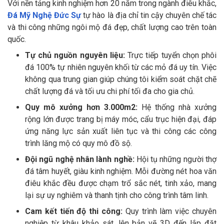
Với nền tảng kinh nghiệm hơn 20 năm trong ngành điêu khắc,
Đá Mỹ Nghệ Đức Sự
tự hào là địa chỉ tin cậy chuyên chế tác
và thi công những ngôi mộ đá đẹp, chất lượng cao trên toàn
quốc.
Tự chủ nguồn nguyên liệu:
Trực tiếp tuyển chọn phôi
đá 100% tự nhiên nguyên khối từ các mỏ đá uy tín. Việc
không qua trung gian giúp chúng tôi kiểm soát chặt chẽ
chất lượng đá và tối ưu chi phí tối đa cho gia chủ.
Quy mô xưởng hơn 3.000m2:
Hệ thống nhà xưởng
rộng lớn được trang bị máy móc, cẩu trục hiện đại, đáp
ứng năng lực sản xuất liên tục và thi công các công
trình lăng mộ có quy mô đồ sộ.
Đội ngũ nghệ nhân lành nghề:
Hội tụ những người thợ
đá tâm huyết, giàu kinh nghiệm. Mỗi đường nét hoa văn
điêu khắc đều được chạm trổ sắc nét, tinh xảo, mang
lại sự uy nghiêm và thanh tịnh cho công trình tâm linh.
Cam kết tiến độ thi công:
Quy trình làm việc chuyên
nghiệp từ khâu khảo sát, lên bản vẽ 3D đến lắp đặt