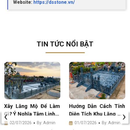
Website:
https://dsstone.vn/
TIN TỨC NỔI BẬT
Xây Lăng Mộ Để Làm
Hướng Dẫn Cách Tính
‹
›
Gì? Ý Nghĩa Tâm Linh &
Diện Tích Khu Lăng Mộ
Phong Thủy Sâu Sắc
Gia Đình Chuẩn Phong
02/07/2026
By: Admin
01/07/2026
By: Admin
Thủy