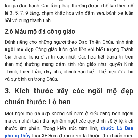
tại gia đạo hạnh. Các tầng tháp thường được chế tác theo số
lẻ 3, 5, 7, 9 tầng, chạm khắc hoa văn đầm sen, bánh xe luân
hồi vô cùng thanh tịnh.
2.6 Mẫu mộ đá công giáo
Dành riêng cho những người theo Đạo Thiên Chúa, hình ảnh
ngôi mộ đẹp
Công giáo luôn gắn liền với biểu tượng Thánh
Giá thiêng liêng ở vị trí cao nhất. Các họa tiết trang trí trên
thân mộ thường mang đậm tính tôn giáo như: quyển Kinh
Thánh, thiên thần, dây nho, nhánh vạn tuế,... thể hiện đức tin
và sự bình an trong Chúa.
3. Kích thước xây các ngôi mộ đẹp
chuẩn thước Lỗ ban
Một ngôi mộ đá đẹp không chỉ nằm ở kiểu dáng bên ngoài
mà còn phải tuân thủ nghiêm ngặt các quy định về tỷ lệ, kích
thước âm phần. Trong kiến trúc tâm linh,
thước Lỗ Ban
phong thủy
loại 38.8cm được xem là thước đo chuẩn mực