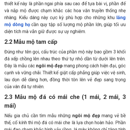
thiết kế này là phần ngai phía sau cao để tựa bài vị, phần đế
và nắp mộ được chạm khắc các hoa văn truyền thống nhẹ
nhàng. Kiểu dáng này cực kỳ phù hợp cho những khu
lăng
mộ dòng họ
cần quy tập số lượng mộ phần lớn, giúp tối ưu
diện tích mà vẫn giữ được sự uy nghiêm.
2.2 Mẫu mộ tam cấp
Đúng như tên gọi, cấu trúc của phần mộ này bao gồm 3 khối
đá xếp chồng lên nhau theo thứ tự nhỏ dần từ dưới lên trên.
Đây là mẫu các
ngôi mộ đẹp
mang phong cách hiện đại, góc
cạnh và vững chãi. Thiết kế giật cấp phẳng giúp việc vệ sinh,
lau dọn dễ dàng hơn, đồng thời tôn lên vẻ đẹp sang trọng
của vân đá tự nhiên.
2.3 Mẫu mộ đá có mái che (1 mái, 2 mái, 3
mái)
Nếu gia chủ cần tìm mẫu những
ngôi mộ đẹp
mang vẻ bề
thế, cổ kính thì mộ đá có mái che là lựa chọn hoàn hảo. Phần
mái đao chạm khắc hình vảy rồng, lá mây không chỉ tăng tính