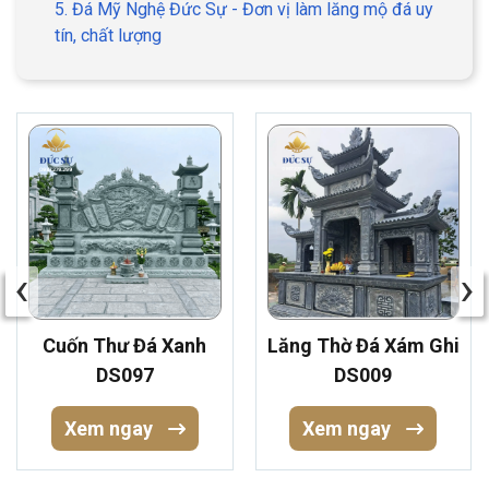
5. Đá Mỹ Nghệ Đức Sự - Đơn vị làm lăng mộ đá uy
tín, chất lượng
‹
›
Cuốn Thư Đá Xanh
Lăng Thờ Đá Xám Ghi
DS097
DS009
Xem ngay
Xem ngay