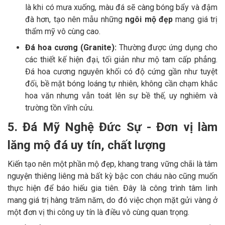
là khi có mưa xuống, màu đá sẽ càng bóng bẩy và đậm
đà hơn, tạo nên mẫu những
ngôi mộ đẹp
mang giá trị
thẩm mỹ vô cùng cao.
Đá hoa cương (Granite):
Thường được ứng dụng cho
các thiết kế hiện đại, tối giản như mộ tam cấp phẳng.
Đá hoa cương nguyên khối có độ cứng gần như tuyệt
đối, bề mặt bóng loáng tự nhiên, không cần chạm khắc
hoa văn nhưng vẫn toát lên sự bề thế, uy nghiêm và
trường tồn vĩnh cửu.
5. Đá Mỹ Nghệ Đức Sự - Đơn vị làm
lăng mộ đá uy tín, chất lượng
Kiến tạo nên một phần mộ đẹp, khang trang vững chãi là tâm
nguyện thiêng liêng mà bất kỳ bậc con cháu nào cũng muốn
thực hiện để báo hiếu gia tiên. Đây là công trình tâm linh
mang giá trị hàng trăm năm, do đó việc chọn mặt gửi vàng ở
một đơn vị thi công uy tín là điều vô cùng quan trọng.