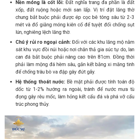
Nền móng là cốt lõi:
Đất nghĩa trang đa phần là đất
xốp, đất ruộng hoặc mới san lấp. Vị trí đặt lăng thờ
chung bắt buộc phải được ép cọc bê tông sâu từ 2-3
mét và đổ giằng móng kiên cố để tuyệt đối chống sụt
lún, nghiêng lệch lăng thờ.
Chú ý rủi ro ngoại cảnh:
Đối với các khu lăng mộ nằm
sát khu vực đồi núi hoặc nơi chăn thả gia súc tự do, lan
can đá bắt buộc phải nâng cao trên 81cm. Đồng thời
phải làm mộng đá hèm sâu, gắn kết bằng xi măng tinh
để chống trâu bò va đập gây đứt gãy.
Hệ thống thoát nước:
Bề mặt phải được tính toán độ
dốc từ 1-2% hướng ra ngoài, tránh để nước mưa tù
đọng gây rêu mốc, làm hỏng kết cấu đá và phá vỡ cấu
trúc phong thủy.