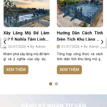
Xây Lăng Mộ Để Làm
Hướng Dẫn Cách Tính
‹
›
Gì? Ý Nghĩa Tâm Linh &
Diện Tích Khu Lăng Mộ
Phong Thủy Sâu Sắc
Gia Đình Chuẩn Phong
02/07/2026
By: Admin
01/07/2026
By: Admin
Thủy
Khám phá xây lăng mộ để làm
Tổng hợp công thức và cách
gì và ý nghĩa của xây dựng
tính diện tích khu lăng mộ gia
lăng mộ chuẩn phong thủy. Đá
đình chuẩn phong thủy. Xem
Mỹ Nghệ Đức Sự giúp gia chủ
ngay bài viết để lập kế hoạch
XEM THÊM
XEM THÊM
kiến tạo công trình tâm linh
xây dựng khu lăng mộ tối ưu
hưng vượng.
nhất.
ĐĂNG KÝ NHẬN TƯ VẤN