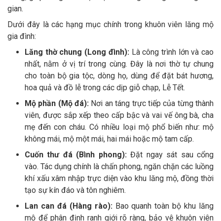
gian.
Dưới đây là các hạng mục chính trong khuôn viên lăng mộ
gia đình:
Lăng thờ chung (Long đình):
Là công trình lớn và cao
nhất, nằm ở vị trí trong cùng. Đây là nơi thờ tự chung
cho toàn bộ gia tộc, dòng họ, dùng để đặt bát hương,
hoa quả và đồ lễ trong các dịp giỗ chạp, Lễ Tết.
Mộ phần (Mộ đá):
Nơi an táng trực tiếp của từng thành
viên, được sắp xếp theo cấp bậc và vai vế ông bà, cha
mẹ đến con cháu. Có nhiều loại mộ phổ biến như: mộ
không mái, mộ một mái, hai mái hoặc mộ tam cấp.
Cuốn thư đá (Bình phong):
Đặt ngay sát sau cổng
vào. Tác dụng chính là chấn phong, ngăn chặn các luồng
khí xấu xâm nhập trực diện vào khu lăng mộ, đồng thời
tạo sự kín đáo và tôn nghiêm.
Lan can đá (Hàng rào):
Bao quanh toàn bộ khu lăng
mộ để phân định ranh giới rõ ràng, bảo vệ khuôn viên