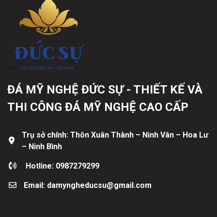
ĐÁ MỸ NGHỆ ĐỨC SỰ - THIẾT KẾ VÀ
THI CÔNG ĐÁ MỸ NGHỆ CAO CẤP
Trụ sở chính: Thôn Xuân Thành – Ninh Vân – Hoa Lư
– Ninh Bình
Hotline: 0987279299
Email: damyngheducsu@gmail.com