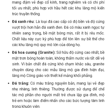
mang đậm vẻ đẹp cổ kính, trang nghiêm và có chi phí
tối ưu nhất, phù hợp với hầu hết các khu lăng mộ kiến
trúc truyền thống.
Đá xanh rêu:
Là loại đá cao cấp có độ bền và độ cứng
vượt trội hơn hẳn đá xanh đen. Đá có màu xanh ngọc tự
nhiên sang trọng, bề mặt bóng mịn, rất ít bị rêu mốc.
Chất liệu này cực kỳ phù hợp để tôn lên sự bề thế cho
các khu lăng mộ quy mô lớn của dòng họ.
Đá hoa cương (Granite):
Sở hữu độ cứng cao nhất, bề
mặt trơn bóng hoàn toàn, không thấm nước và rất dễ vệ
sinh. Vì bản chất đá cứng khó chạm khắc sâu, granite
chuyên dùng cho các mẫu lăng mộ gia đình hiện đại,
lăng mộ Công giáo với thiết kế mảng khối phẳng.
Đá trắng:
Có màu trắng nguyên bản, mang lại vẻ đẹp
nhẹ nhàng, linh thiêng. Thường được sử dụng để chế
tác mộ phần cho người mất trẻ chưa lập gia đình, mộ
trẻ em hoặc làm điểm nhấn cho các bức tượng tâm linh
trong khuôn viên.