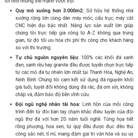
tôi nhờ những thế mạnh vượt trội:
Quy mô xưởng hơn 3.000m2:
Sở hữu hệ thống nhà
xưởng rộng lớn cùng dàn máy móc, cẩu trục, máy cắt
CNC hiện đại bậc nhất. Năng lực sản xuất lớn giúp
chúng tôi trực tiếp gia công từ A-Z không qua trung
gian, từ đó tối ưu hóa chi phí thi công cho khách hàng
so với thị trường.
Tự chủ nguồn nguyên liệu:
100% các khối đá xanh
đen, xanh rêu hay granite đều được tuyển chọn trực tiếp
từ các mỏ đá tự nhiên lớn nhất tại Thanh Hóa, Nghệ An,
Ninh Bình. Chúng tôi cam kết sử dụng đá nguyên khối
già tuổi, tuyệt đối không dùng đá rác, đá om xỉn, không
chắp vá, đảm bảo độ bền vĩnh cửu.
Đội ngũ nghệ nhân tài hoa:
Linh hồn của mỗi công
trình đến từ đôi bàn tay chạm khắc điêu luyện của đội
ngũ thợ đá với hơn 20 năm tuổi nghề. Từng họa tiết
rồng phượng, hoa sen, tứ quý đều được đục đẽo thủ
công sắc nét, tỉ mỉ, mang đậm giá trị văn hóa và sự uy