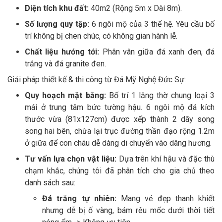
Diện tích khu đất:
40m2 (Rộng 5m x Dài 8m).
Số lượng quy tập:
6 ngôi mộ của 3 thế hệ. Yêu cầu bố
trí không bị chen chúc, có không gian hành lễ.
Chất liệu hướng tới:
Phân vân giữa đá xanh đen, đá
trắng và đá granite đen.
Giải pháp thiết kế & thi công từ Đá Mỹ Nghệ Đức Sự:
Quy hoạch mặt bằng:
Bố trí 1 lăng thờ chung loại 3
mái ở trung tâm bức tường hậu. 6 ngôi mộ đá kích
thước vừa (81x127cm) được xếp thành 2 dãy song
song hai bên, chừa lại trục đường thần đạo rộng 1.2m
ở giữa để con cháu dễ dàng di chuyển vào dâng hương.
Tư vấn lựa chọn vật liệu:
Dựa trên khí hậu và đặc thù
chạm khắc, chúng tôi đã phân tích cho gia chủ theo
danh sách sau:
Đá trắng tự nhiên:
Mang vẻ đẹp thanh khiết
nhưng dễ bị ố vàng, bám rêu mốc dưới thời tiết