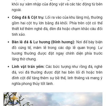
khỏi sự xâm nhập của động vật và các tác động từ bên
ngoài.
Cổng đá & Cột trụ:
Lối ra vào của khu lăng mộ, thường
gồm hai cột trụ lớn bằng đá khối. Phía trên cột có thể
thiết kế thêm nghê đá, đèn đá hoặc chạm khắc câu đối
tinh xảo.
Bàn lễ đá & Lư hương (Đỉnh hương):
Nơi để bày biện
đồ cúng tế, mâm lễ trong các dịp lễ quan trọng. Lư
hương thường được đặt ngay chính diện phía trước
lăng thờ chung.
Linh vật trấn yểm:
Các bức tượng như rồng đá, nghê
đá, voi đá thường được đặt hai bên lối đi hoặc trên
đỉnh cột để tăng thêm sự bề thế, linh thiêng và mang ý
nghĩa phong thủy tốt lành.