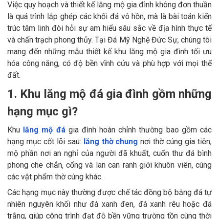
Việc quy hoạch và thiết kế lăng mộ gia đình không đơn thuần
là quá trình lắp ghép các khối đá vô hồn, mà là bài toán kiến
trúc tâm linh đòi hỏi sự am hiểu sâu sắc về địa hình thực tế
và chấn trạch phong thủy. Tại Đá Mỹ Nghệ Đức Sự, chúng tôi
mang đến những mẫu thiết kế khu lăng mộ gia đình tối ưu
hóa công năng, có độ bền vĩnh cửu và phù hợp với mọi thế
đất.
1. Khu lăng mộ đá gia đình gồm những
hạng mục gì?
Khu
lăng mộ đá
gia đình hoàn chỉnh thường bao gồm các
hạng mục cốt lõi sau:
lăng thờ chung
nơi thờ cúng gia tiên,
mộ phần nơi an nghỉ của người đã khuất, cuốn thư đá bình
phong che chắn, cổng và lan can ranh giới khuôn viên, cùng
các vật phẩm thờ cúng khác.
Các hạng mục này thường được chế tác đồng bộ bằng đá tự
nhiên nguyên khối như đá xanh đen, đá xanh rêu hoặc đá
trắng, giúp công trình đạt độ bền vững trường tồn cùng thời