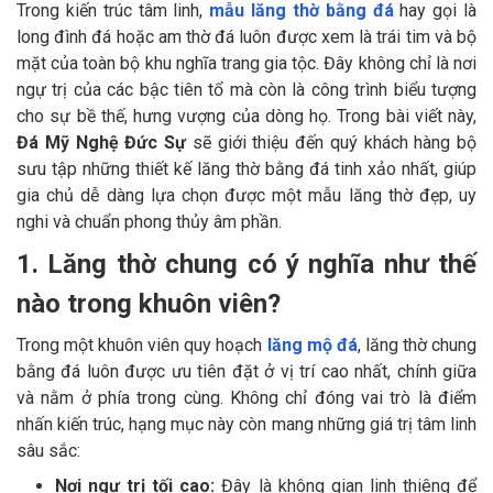
Trong kiến trúc tâm linh,
mẫu lăng thờ bằng đá
hay gọi là
long đình đá hoặc am thờ đá luôn được xem là trái tim và bộ
mặt của toàn bộ khu nghĩa trang gia tộc. Đây không chỉ là nơi
ngự trị của các bậc tiên tổ mà còn là công trình biểu tượng
cho sự bề thế, hưng vượng của dòng họ. Trong bài viết này,
Đá Mỹ Nghệ Đức Sự
sẽ giới thiệu đến quý khách hàng bộ
sưu tập những thiết kế lăng thờ bằng đá tinh xảo nhất, giúp
gia chủ dễ dàng lựa chọn được một mẫu lăng thờ đẹp, uy
nghi và chuẩn phong thủy âm phần.
1. Lăng thờ chung có ý nghĩa như thế
nào trong khuôn viên?
Trong một khuôn viên quy hoạch
lăng mộ đá
, lăng thờ chung
bằng đá luôn được ưu tiên đặt ở vị trí cao nhất, chính giữa
và nằm ở phía trong cùng. Không chỉ đóng vai trò là điểm
nhấn kiến trúc, hạng mục này còn mang những giá trị tâm linh
sâu sắc:
Nơi ngự trị tối cao:
Đây là không gian linh thiêng để