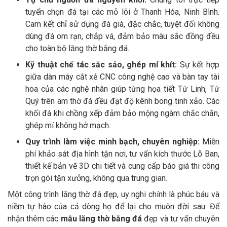
tuyển chọn đá tại các mỏ lõi ở Thanh Hóa, Ninh Bình.
Cam kết chỉ sử dụng đá già, đặc chắc, tuyệt đối không
dùng đá om rạn, chắp vá, đảm bảo màu sắc đồng đều
cho toàn bộ lăng thờ bằng đá.
Kỹ thuật chế tác sắc sảo, ghép mí khít:
Sự kết hợp
giữa dàn máy cắt xẻ CNC công nghệ cao và bàn tay tài
hoa của các nghệ nhân giúp từng họa tiết Tứ Linh, Tứ
Quý trên am thờ đá đều đạt độ kênh bong tinh xảo. Các
khối đá khi chồng xếp đảm bảo mộng ngàm chắc chắn,
ghép mí không hở mạch.
Quy trình làm việc minh bạch, chuyên nghiệp:
Miễn
phí khảo sát địa hình tận nơi, tư vấn kích thước Lỗ Ban,
thiết kế bản vẽ 3D chi tiết và cung cấp báo giá thi công
trọn gói tận xưởng, không qua trung gian.
Một công trình lăng thờ đá đẹp, uy nghi chính là phúc báu và
niềm tự hào của cả dòng họ để lại cho muôn đời sau. Để
nhận thêm các
mẫu lăng thờ bằng đá
đẹp và tư vấn chuyên