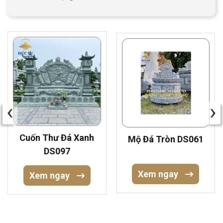
‹
›
Cuốn Thư Đá Xanh
Mộ Đá Tròn DS061
DS097
Xem ngay
Xem ngay