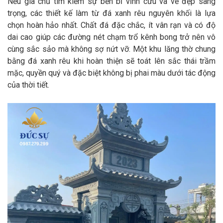
Nếu gia chủ tìm kiếm sự bền bỉ vĩnh cửu và vẻ đẹp sang
trọng, các thiết kế làm từ đá xanh rêu nguyên khối là lựa
chọn hoàn hảo nhất. Chất đá đặc chắc, ít vân rạn và có độ
dai cao giúp các đường nét chạm trổ kênh bong trở nên vô
cùng sắc sảo mà không sợ nứt vỡ. Một khu lăng thờ chung
bằng đá xanh rêu khi hoàn thiện sẽ toát lên sắc thái trầm
mặc, quyền quý và đặc biệt không bị phai màu dưới tác động
của thời tiết.