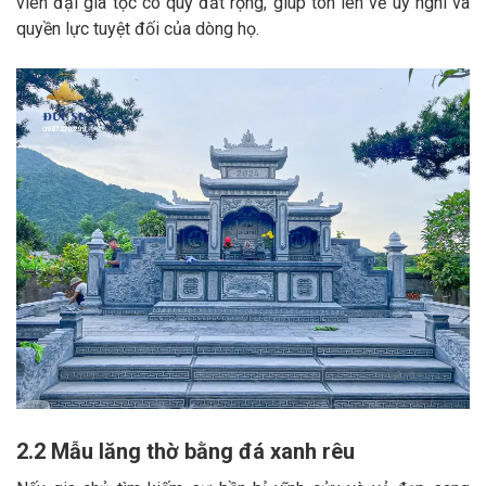
viên đại gia tộc có quỹ đất rộng, giúp tôn lên vẻ uy nghi và
quyền lực tuyệt đối của dòng họ.
2.2 Mẫu lăng thờ bằng đá xanh rêu