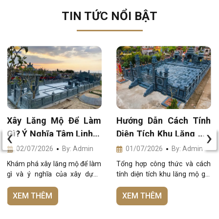
TIN TỨC NỔI BẬT
Xây Lăng Mộ Để Làm
Hướng Dẫn Cách Tính
‹
›
Gì? Ý Nghĩa Tâm Linh &
Diện Tích Khu Lăng Mộ
Phong Thủy Sâu Sắc
Gia Đình Chuẩn Phong
02/07/2026
By: Admin
01/07/2026
By: Admin
Thủy
Khám phá xây lăng mộ để làm
Tổng hợp công thức và cách
gì và ý nghĩa của xây dựng
tính diện tích khu lăng mộ gia
lăng mộ chuẩn phong thủy. Đá
đình chuẩn phong thủy. Xem
Mỹ Nghệ Đức Sự giúp gia chủ
ngay bài viết để lập kế hoạch
XEM THÊM
XEM THÊM
kiến tạo công trình tâm linh
xây dựng khu lăng mộ tối ưu
hưng vượng.
nhất.