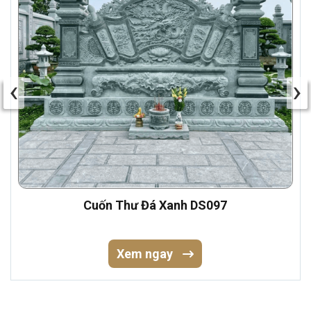
‹
›
Cuốn Thư Đá Xanh DS097
Xem ngay