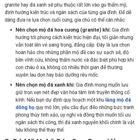
granite hay đá xanh sẽ phụ thuộc rất lớn vào gu thẩm mỹ,
định hướng kiến trúc và ngân sách của từng gia đình. Để dễ
dàng đưa ra lựa chọn cuối cùng, gia chủ có thể cân nhắc:
Nên chọn mộ đá hoa cương (granite) khi:
Gia đình
hướng tới phong cách kiến trúc hiện đại, tối giản nhưng
vẫn toát lên vẻ sang trọng, đẳng cấp. Đây là lựa chọn
hoàn hảo cho những phần mộ đề cao sự sạch sẽ, độ
bền vĩnh cửu, không thấm nước và đặc biệt phù hợp khi
con cháu ở xa, không có nhiều thời gian để thường
xuyên lau dọn hay bảo dưỡng rêu mốc.
Nên chọn mộ đá xanh khi:
Gia đình mong muốn lưu
giữ trọn vẹn nét đẹp văn hóa tâm linh truyền thống cổ
kính. Nếu bạn dự định quy hoạch một khu
lăng mộ đá
dòng họ
quy mô lớn, yêu cầu đục đẽo những bức tranh
phong thủy tinh xảo, uy nghi và đồng thời muốn tối ưu
ngân sách thi công, thì đá xanh nguyên khối chính là vật
liệu không thể thay thế.