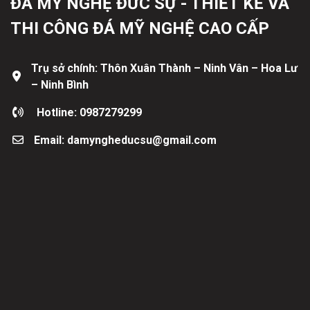
ĐÁ MỸ NGHỆ ĐỨC SỰ - THIẾT KẾ VÀ
THI CÔNG ĐÁ MỸ NGHỆ CAO CẤP
Trụ sở chính: Thôn Xuân Thành – Ninh Vân – Hoa Lư
– Ninh Bình
Hotline: 0987279299
Email: damyngheducsu@gmail.com