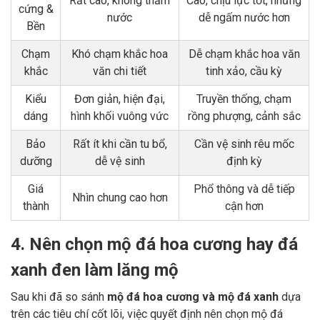
Rất cao, không thấm
Cao, chịu lực tốt, nhưng
cứng &
nước
dễ ngấm nước hơn
Bền
Chạm
Khó chạm khắc hoa
Dễ chạm khắc hoa văn
khắc
văn chi tiết
tinh xảo, cầu kỳ
Kiểu
Đơn giản, hiện đại,
Truyền thống, chạm
dáng
hình khối vuông vức
rồng phượng, cảnh sắc
Bảo
Rất ít khi cần tu bổ,
Cần vệ sinh rêu mốc
dưỡng
dễ vệ sinh
định kỳ
Giá
Phổ thông và dễ tiếp
Nhìn chung cao hơn
thành
cận hơn
4. Nên chọn mộ đá hoa cương hay đá
xanh đen làm lăng mộ
Sau khi đã so sánh
mộ đá hoa cương và mộ đá xanh
dựa
trên các tiêu chí cốt lõi, việc quyết định nên chọn mộ đá