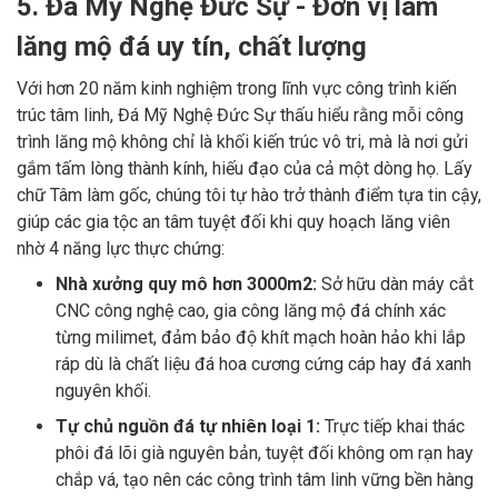
5. Đá Mỹ Nghệ Đức Sự - Đơn vị làm
lăng mộ đá uy tín, chất lượng
Với hơn 20 năm kinh nghiệm trong lĩnh vực công trình kiến
trúc tâm linh, Đá Mỹ Nghệ Đức Sự thấu hiểu rằng mỗi công
trình lăng mộ không chỉ là khối kiến trúc vô tri, mà là nơi gửi
gắm tấm lòng thành kính, hiếu đạo của cả một dòng họ. Lấy
chữ Tâm làm gốc, chúng tôi tự hào trở thành điểm tựa tin cậy,
giúp các gia tộc an tâm tuyệt đối khi quy hoạch lăng viên
nhờ 4 năng lực thực chứng:
Nhà xưởng quy mô hơn 3000m2:
Sở hữu dàn máy cắt
CNC công nghệ cao, gia công lăng mộ đá chính xác
từng milimet, đảm bảo độ khít mạch hoàn hảo khi lắp
ráp dù là chất liệu đá hoa cương cứng cáp hay đá xanh
nguyên khối.
Tự chủ nguồn đá tự nhiên loại 1:
Trực tiếp khai thác
phôi đá lõi già nguyên bản, tuyệt đối không om rạn hay
chắp vá, tạo nên các công trình tâm linh vững bền hàng