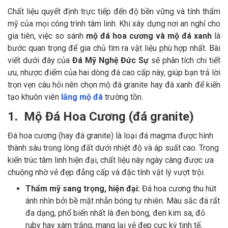
Chất liệu quyết định trực tiếp đến độ bền vững và tính thẩm
mỹ của mọi công trình tâm linh. Khi xây dựng nơi an nghỉ cho
gia tiên, việc so sánh
mộ đá hoa cương và mộ đá xanh
là
bước quan trọng để gia chủ tìm ra vật liệu phù hợp nhất. Bài
viết dưới đây của
Đá Mỹ Nghệ Đức Sự
sẽ phân tích chi tiết
ưu, nhược điểm của hai dòng đá cao cấp này, giúp bạn trả lời
trọn vẹn câu hỏi nên chọn mộ đá granite hay đá xanh để kiến
tạo khuôn viên
lăng mộ đá
trường tồn.
1. Mộ Đá Hoa Cương (đá granite)
Đá hoa cương (hay đá granite) là loại đá magma được hình
thành sâu trong lòng đất dưới nhiệt độ và áp suất cao. Trong
kiến trúc tâm linh hiện đại, chất liệu này ngày càng được ưa
chuộng nhờ vẻ đẹp đẳng cấp và đặc tính vật lý vượt trội.
Thẩm mỹ sang trọng, hiện đại:
Đá hoa cương thu hút
ánh nhìn bởi bề mặt nhẵn bóng tự nhiên. Màu sắc đá rất
đa dạng, phổ biến nhất là đen bóng, đen kim sa, đỏ
ruby hay xám trắng, mang lại vẻ đẹp cực kỳ tinh tế,