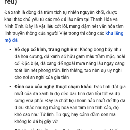
rêu)
Đá xanh là dòng đá trầm tích tự nhiên nguyên khối, được
khai thác chủ yếu từ các mỏ đá lâu năm tại Thanh Hóa và
Ninh Bình. Đây là vật liệu cốt lõi, mang đậm nét văn hóa tâm
linh truyền thống của người Việt trong thi công các
khu lăng
mộ đá
.
Vẻ đẹp cổ kính, trang nghiêm:
Không bóng bẩy như
đá hoa cương, đá xanh sở hữu gam màu trầm mặc, hoài
cổ. Đặc biệt, đá càng để ngoài mưa nắng lâu ngày càng
toát lên nét phong trần, linh thiêng, tạo nên sự uy nghi
cho nơi an nghỉ của gia tiên.
Đỉnh cao của nghệ thuật chạm khắc:
Đặc tính đắt giá
nhất của đá xanh là độ dẻo dai, tính đàn hồi tốt và độ
cứng vừa phải. Đây là chất liệu hoàn hảo nhất để thợ đá
điêu khắc những mảng hoa văn tâm linh tinh xảo, độ
khó cao như Tứ linh, Tứ quý, hay cảnh đầm sen mà
không lo đá bị gãy vỡ.