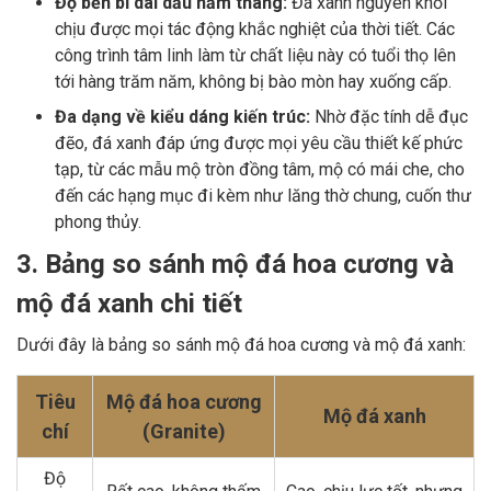
Độ bền bỉ dãi dầu năm tháng:
Đá xanh nguyên khối
chịu được mọi tác động khắc nghiệt của thời tiết. Các
công trình tâm linh làm từ chất liệu này có tuổi thọ lên
tới hàng trăm năm, không bị bào mòn hay xuống cấp.
Đa dạng về kiểu dáng kiến trúc:
Nhờ đặc tính dễ đục
đẽo, đá xanh đáp ứng được mọi yêu cầu thiết kế phức
tạp, từ các mẫu mộ tròn đồng tâm, mộ có mái che, cho
đến các hạng mục đi kèm như lăng thờ chung, cuốn thư
phong thủy.
3. Bảng so sánh mộ đá hoa cương và
mộ đá xanh chi tiết
Dưới đây là bảng so sánh mộ đá hoa cương và mộ đá xanh:
Tiêu
Mộ đá hoa cương
Mộ đá xanh
chí
(Granite)
Độ