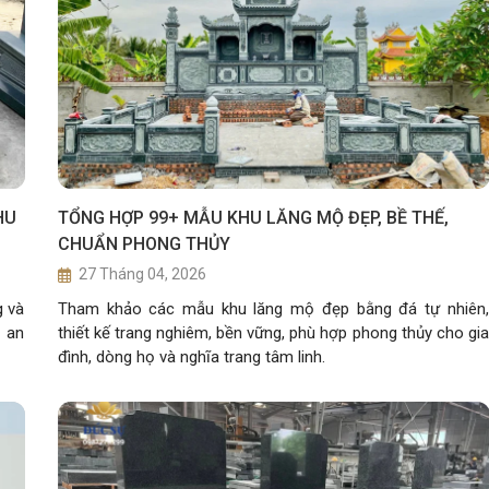
HU
TỔNG HỢP 99+ MẪU KHU LĂNG MỘ ĐẸP, BỀ THẾ,
CHUẨN PHONG THỦY
27 Tháng 04, 2026
g và
Tham khảo các mẫu khu lăng mộ đẹp bằng đá tự nhiên,
h an
thiết kế trang nghiêm, bền vững, phù hợp phong thủy cho gia
đình, dòng họ và nghĩa trang tâm linh.