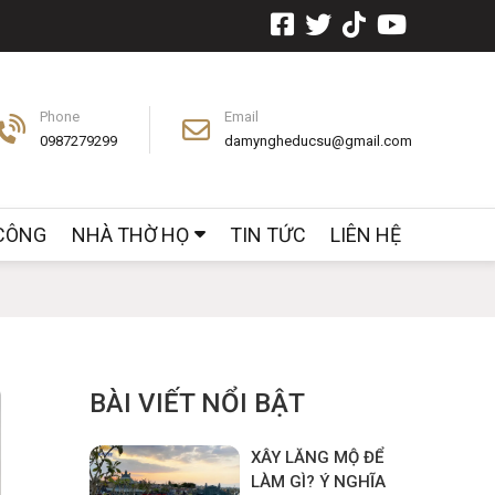
Phone
Email
0987279299
damyngheducsu@gmail.com
 CÔNG
NHÀ THỜ HỌ
TIN TỨC
LIÊN HỆ
BÀI VIẾT NỔI BẬT
XÂY LĂNG MỘ ĐỂ
LÀM GÌ? Ý NGHĨA