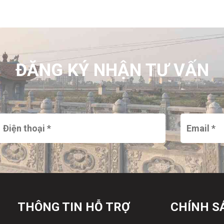
ĐĂNG KÝ NHẬN TƯ VẤN
THÔNG TIN HỖ TRỢ
CHÍNH S