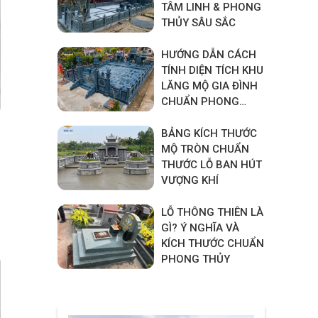
TÂM LINH & PHONG
THỦY SÂU SẮC
HƯỚNG DẪN CÁCH
TÍNH DIỆN TÍCH KHU
LĂNG MỘ GIA ĐÌNH
CHUẨN PHONG
THỦY
BẢNG KÍCH THƯỚC
MỘ TRÒN CHUẨN
THƯỚC LỖ BAN HÚT
VƯỢNG KHÍ
LỖ THÔNG THIÊN LÀ
GÌ? Ý NGHĨA VÀ
KÍCH THƯỚC CHUẨN
PHONG THỦY