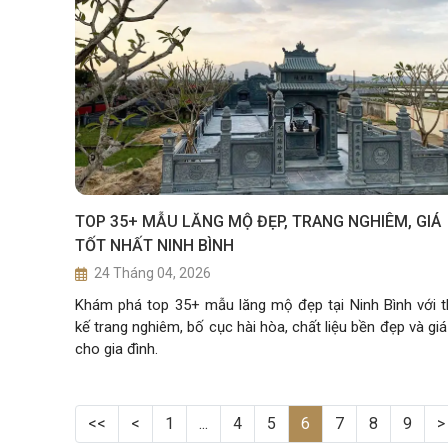
TOP 35+ MẪU LĂNG MỘ ĐẸP, TRANG NGHIÊM, GIÁ
TỐT NHẤT NINH BÌNH
24 Tháng 04, 2026
Khám phá top 35+ mẫu lăng mộ đẹp tại Ninh Bình với t
kế trang nghiêm, bố cục hài hòa, chất liệu bền đẹp và giá
cho gia đình.
<<
<
1
...
4
5
6
7
8
9
>