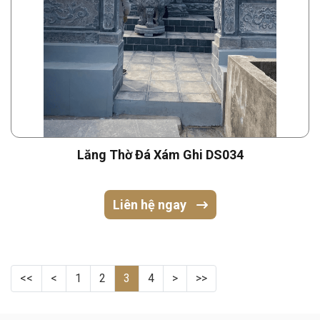
Lăng Thờ Đá Xám Ghi DS034
Liên hệ ngay
<<
<
1
2
3
4
>
>>