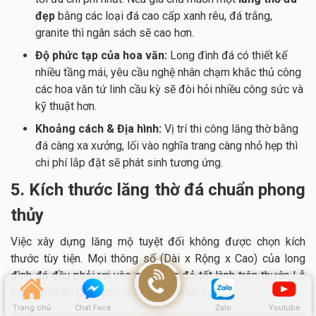
đẹp
bằng các loại đá cao cấp xanh rêu, đá trắng,
granite thì ngân sách sẽ cao hơn.
Độ phức tạp của hoa văn:
Long đình đá có thiết kế
nhiều tầng mái, yêu cầu nghệ nhân chạm khắc thủ công
các hoa văn tứ linh cầu kỳ sẽ đòi hỏi nhiều công sức và
kỹ thuật hơn.
Khoảng cách & Địa hình:
Vị trí thi công lăng thờ bằng
đá càng xa xưởng, lối vào nghĩa trang càng nhỏ hẹp thì
chi phí lắp đặt sẽ phát sinh tương ứng.
5. Kích thước lăng thờ đá chuẩn phong
thủy
Việc xây dựng lăng mộ tuyệt đối không được chọn kích
thước tùy tiện. Mọi thông số (Dài x Rộng x Cao) của long
đình đá đều phải rơi vào các cung đỏ tốt lành trên thước Lỗ
Ban âm phần (38.8cm) nhằm thu hút tài vượng.
Trang chủ
Chat Face
Zalo
Youtube