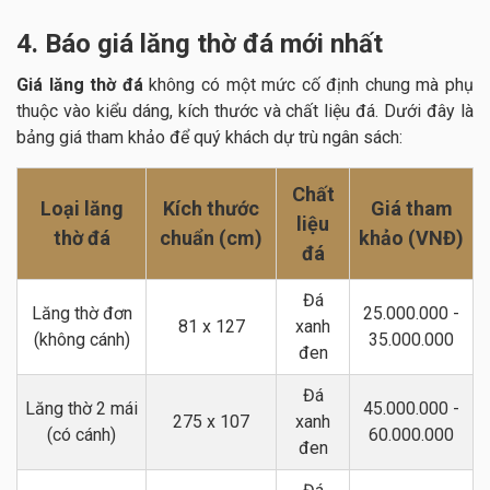
4. Báo giá lăng thờ đá mới nhất
Giá lăng thờ đá
không có một mức cố định chung mà phụ
thuộc vào kiểu dáng, kích thước và chất liệu đá. Dưới đây là
bảng giá tham khảo để quý khách dự trù ngân sách:
Chất
Loại lăng
Kích thước
Giá tham
liệu
thờ đá
chuẩn (cm)
khảo (VNĐ)
đá
Đá
Lăng thờ đơn
25.000.000 -
81 x 127
xanh
(không cánh)
35.000.000
đen
Đá
Lăng thờ 2 mái
45.000.000 -
275 x 107
xanh
(có cánh)
60.000.000
đen