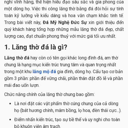
nghỉ vĩnh hằng, thể hiện hiếu đạo sâu sắc và gia phong của
một dòng họ. Việc thi công lăng thờ bằng đá đòi hỏi sự tính
toán kỹ lưỡng về kiểu dáng và hoa văn chạm khắc tinh tế.
Trong bài viết này,
Đá Mỹ Nghệ Đức Sự
xin giới thiệu đến
quý khách hàng tổng hợp những mẫu lăng thờ đá đẹp, chất
lượng cao, đạt chuẩn phong thuỷ với mức giá tối ưu nhất.
1. Lăng thờ đá là gì?
Lăng thờ đá
hay còn có tên gọi khác long đình đá, am thờ
chung là hạng mục kiến trúc trung tâm và quan trọng nhất
trong một khu
lăng mộ đá
gia đình, dòng họ. Cấu tạo cơ bản
gồm 3 phần: phần đế vững chãi, phần thân đặt đồ lễ và phần
mái đao uốn lượn.
Chức năng chính của lăng thờ chung bao gồm:
Là nơi đặt các vật phẩm thờ cúng chung của cả dòng
họ (bát hương chính, mâm bồng, lọ hoa, đèn thái cực...).
Điểm nhấn kiến trúc, tạo sự bề thế và uy nghi cho toàn
bộ khuôn viên âm trạch.