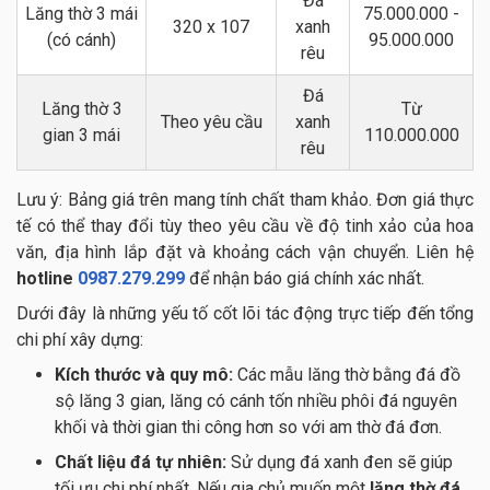
Đá
Lăng thờ 3 mái
75.000.000 -
320 x 107
xanh
(có cánh)
95.000.000
rêu
Đá
Lăng thờ 3
Từ
Theo yêu cầu
xanh
gian 3 mái
110.000.000
rêu
Lưu ý: Bảng giá trên mang tính chất tham khảo. Đơn giá thực
tế có thể thay đổi tùy theo yêu cầu về độ tinh xảo của hoa
văn, địa hình lắp đặt và khoảng cách vận chuyển. Liên hệ
hotline
0987.279.299
để nhận báo giá chính xác nhất.
Dưới đây là những yếu tố cốt lõi tác động trực tiếp đến tổng
chi phí xây dựng:
Kích thước và quy mô:
Các mẫu lăng thờ bằng đá đồ
sộ lăng 3 gian, lăng có cánh tốn nhiều phôi đá nguyên
khối và thời gian thi công hơn so với am thờ đá đơn.
Chất liệu đá tự nhiên:
Sử dụng đá xanh đen sẽ giúp
tối ưu chi phí nhất. Nếu gia chủ muốn một
lăng thờ đá