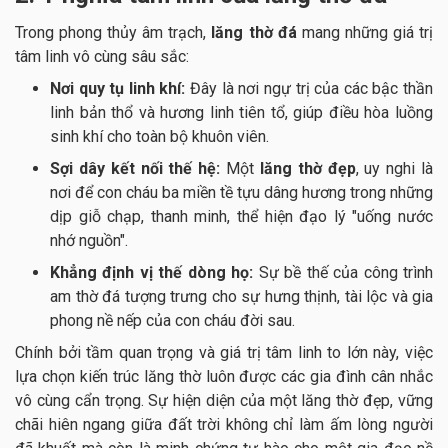
Trong phong thủy âm trạch,
lăng thờ đá
mang những giá trị
tâm linh vô cùng sâu sắc:
Nơi quy tụ linh khí:
Đây là nơi ngự trị của các bậc thần
linh bản thổ và hương linh tiên tổ, giúp điều hòa luồng
sinh khí cho toàn bộ khuôn viên.
Sợi dây kết nối thế hệ:
Một
lăng thờ đẹp
, uy nghi là
nơi để con cháu ba miền tề tựu dâng hương trong những
dịp giỗ chạp, thanh minh, thể hiện đạo lý "uống nước
nhớ nguồn".
Khẳng định vị thế dòng họ:
Sự bề thế của công trình
am thờ đá tượng trưng cho sự hưng thịnh, tài lộc và gia
phong nề nếp của con cháu đời sau.
Chính bởi tầm quan trọng và giá trị tâm linh to lớn này, việc
lựa chọn kiến trúc lăng thờ luôn được các gia đình cân nhắc
vô cùng cẩn trọng. Sự hiện diện của một lăng thờ đẹp, vững
chãi hiên ngang giữa đất trời không chỉ làm ấm lòng người